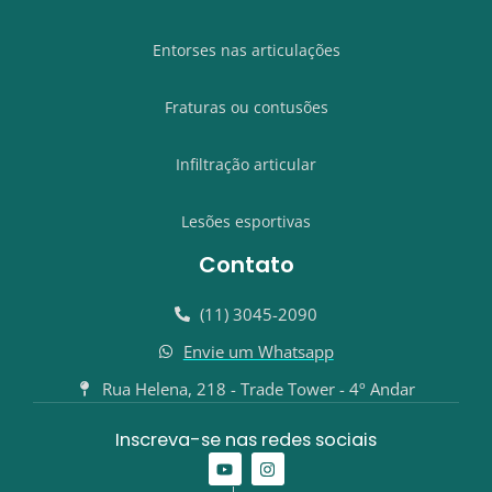
Entorses nas articulações
Fraturas ou contusões
Infiltração articular
Lesões esportivas
Contato
(11) 3045-2090
Envie um Whatsapp
Rua Helena, 218 - Trade Tower - 4º Andar
Inscreva-se nas redes sociais
Y
I
o
n