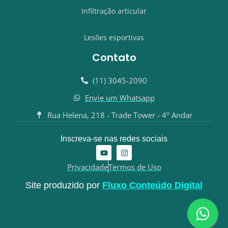
Infiltração articular
Lesões esportivas
Contato
(11) 3045-2090
Envie um Whatsapp
Rua Helena, 218 - Trade Tower - 4º Andar
Inscreva-se nas redes sociais
Y
I
o
n
u
s
Privacidade
Termos de Uso
t
t
u
a
Site produzido por
Fluxo Conteúdo Digital
b
g
e
r
a
m