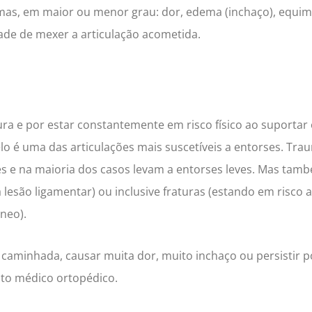
mas, em maior ou menor grau: dor, edema (inchaço), equimo
ldade de mexer a articulação acometida.
ura e por estar constantemente em risco físico ao suportar
lo é uma das articulações mais suscetíveis a entorses.
Traum
es e na maioria dos casos levam a entorses leves. Mas ta
lesão ligamentar) ou inclusive fraturas (estando em risco a 
neo).
 caminhada, causar muita dor, muito inchaço ou persistir po
to médico ortopédico.