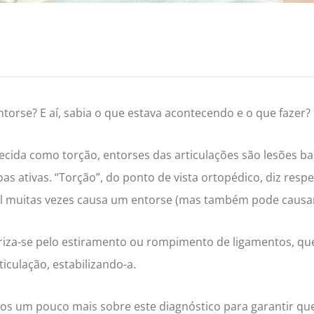
ntorse? E aí, sabia o que estava acontecendo e o que fazer?
cida como torção, entorses das articulações são lesões b
oas ativas. “Torção”, do ponto de vista ortopédico, diz re
l muitas vezes causa um entorse (mas também pode causar 
riza-se pelo estiramento ou rompimento de ligamentos, qu
iculação, estabilizando-a.
mos um pouco mais sobre este diagnóstico para garantir qu