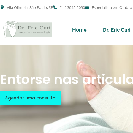
Ir
Vila Olímpia, São Paulo, SP
(11) 3045-2090
Especialista em Ombro
para
o
conteúdo
Home
Dr. Eric Curi
Entorse nas articul
Agendar uma consulta