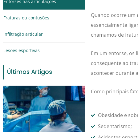
Entorses nas articulações
Quando ocorre um e
Fraturas ou contusões
essencialmente liga
Infiltração articular
chamamos de fratu
Lesões esportivas
Em um entorse, os l
consequente ao trau
Últimos Artigos
acontecer durante a
Como principais fat
Obesidade e sob
Sedentarismo;
Acidentes esport