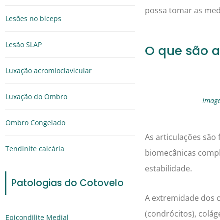
possa tomar as med
Lesões no bíceps
Lesão SLAP
O que são a
Luxação acromioclavicular
Luxação do Ombro
Image
Ombro Congelado
As articulações são
Tendinite calcária
biomecânicas comple
estabilidade.
Patologias do Cotovelo
A extremidade dos o
(condrócitos), colág
Epicondilite Medial