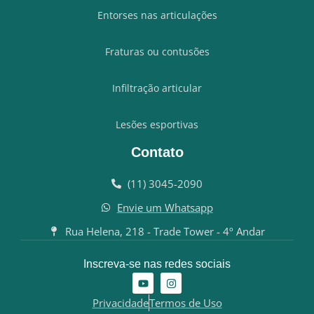
Entorses nas articulações
Fraturas ou contusões
Infiltração articular
Lesões esportivas
Contato
(11) 3045-2090
Envie um Whatsapp
Rua Helena, 218 - Trade Tower - 4º Andar
Inscreva-se nas redes sociais
Y
I
o
n
u
s
Privacidade
Termos de Uso
t
t