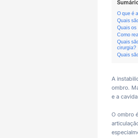
Sumário
O que é a
Quais são
Quais os 
Como real
Quais são
cirurgia?
Quais são
A instabil
ombro. Ma
e a cavida
O ombro é
articulaç
especialme