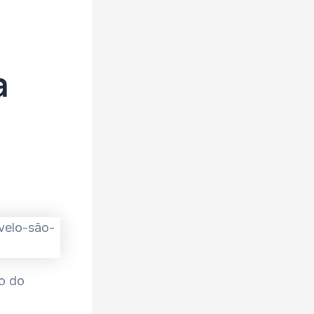
a
ão do