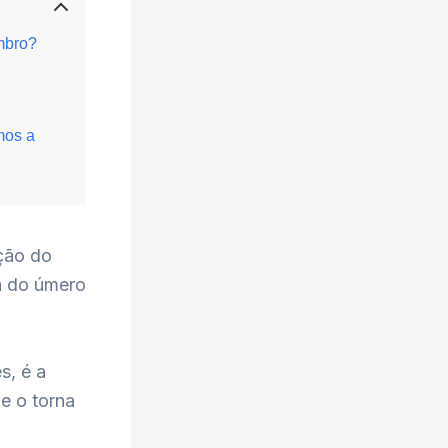
ombro?
mos a
ação do
a do úmero
s, é a
e o torna