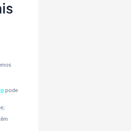
is
demos
pode
ro
de;
têm