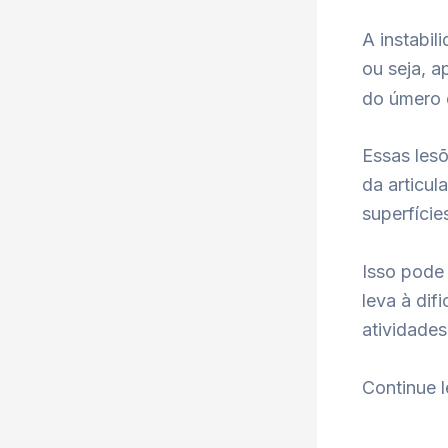
A instabil
ou seja, 
do úmero d
Essas lesõ
da articul
superfíci
Isso pode
leva à dif
atividades
Continue l