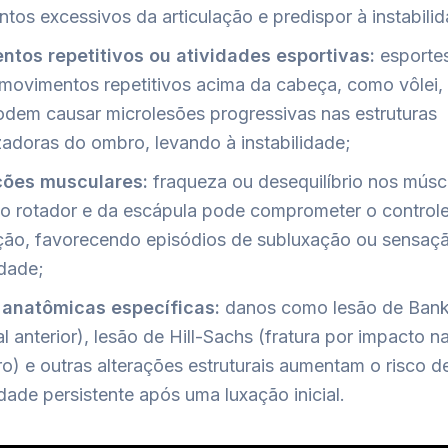
tos excessivos da articulação e predispor à instabili
tos repetitivos ou atividades esportivas:
esporte
movimentos repetitivos acima da cabeça, como vôlei,
podem causar microlesões progressivas nas estruturas
izadoras do ombro, levando à instabilidade;
ções musculares:
fraqueza ou desequilíbrio nos músc
o rotador e da escápula pode comprometer o controle
ação, favorecendo episódios de subluxação ou sensaç
idade;
 anatômicas específicas:
danos como lesão de Banka
l anterior), lesão de Hill-Sachs (fratura por impacto 
o) e outras alterações estruturais aumentam o risco d
idade persistente após uma luxação inicial.