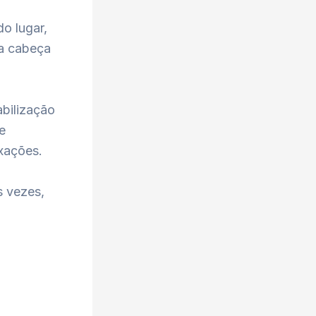
o lugar,
 a cabeça
abilização
e
xações.
s vezes,