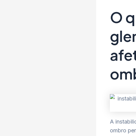
O q
gle
afe
om
A instabi
ombro per