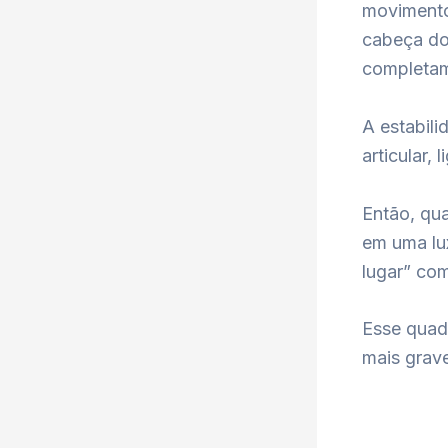
movimento
cabeça do
completam
A estabil
articular,
Então, qu
em uma lu
lugar” com
Esse quad
mais grave