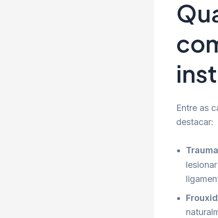
Qua
com
ins
Entre as 
destacar:
Trauma 
lesionar
ligamen
Frouxid
natural