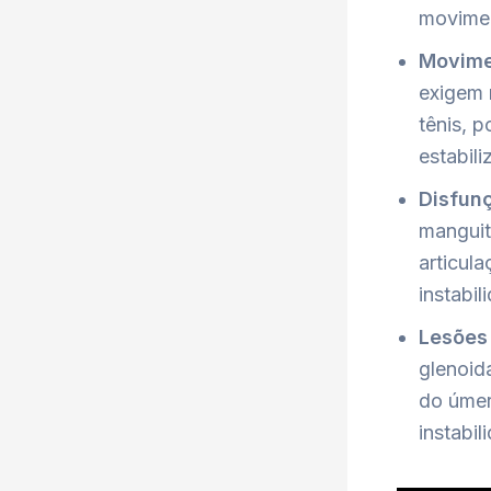
movimen
Movimen
exigem 
tênis, 
estabil
Disfun
manguit
articul
instabil
Lesões
glenoida
do úmer
instabil