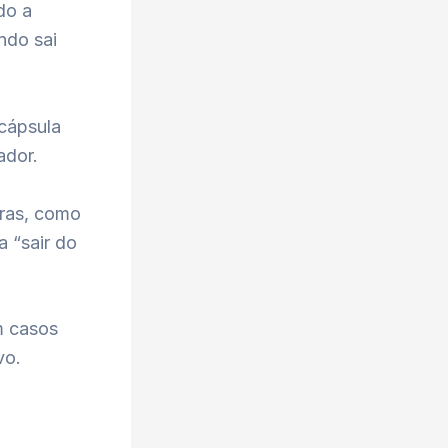
do a
ndo sai
 cápsula
ador.
uras, como
 “sair do
m casos
vo.