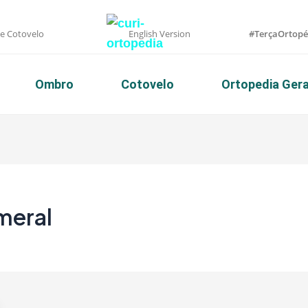
 e Cotovelo
English Version
#TerçaOrtopé
Ombro
Cotovelo
Ortopedia Gera
meral