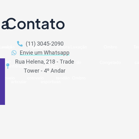
ia
Contato
(11) 3045-2090
Luxação
Lesão
Rigidez
Luxação
Rotura
Luxação
Ombro
Te
Envie um Whatsapp
Rua Helena, 218 - Trade
SLAP
do
acromioclavicular
do
de
do
Congelado
ca
Infiltração
Lesões
Tower - 4º Andar
cotovelo
cotovelo
tendão
Ombro
articular
esportivas