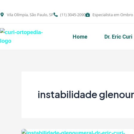
Ir
para
Vila Olímpia, São Paulo, SP
(11) 3045-2090
Especialista em Ombro
o
conteúdo
Home
Dr. Eric Curi
instabilidade glenou