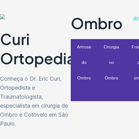
Ombro
Curi
Artrose
Cirurgia
Fra
Ortopedia
do
no
Conheça o Dr. Eric Curi,
Ombro
Ombro
úm
Ortopedista e
Traumatologista,
especialista em cirurgia de
Ombro e Cotovelo em São
Paulo.