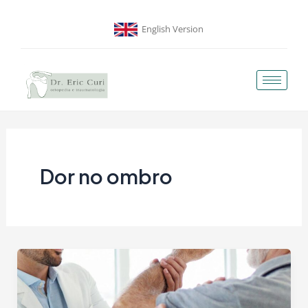
Ir
para
English Version
o
conteúdo
Dor no ombro