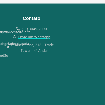
Contato
(11) 3045-2090
tração
otura
Ombro
Lesões
Tendinite
Envie um Whatsapp
cular
Congelado
de
esportivas
calcária
Rua Helena, 218 - Trade
Tower - 4º Andar
endão