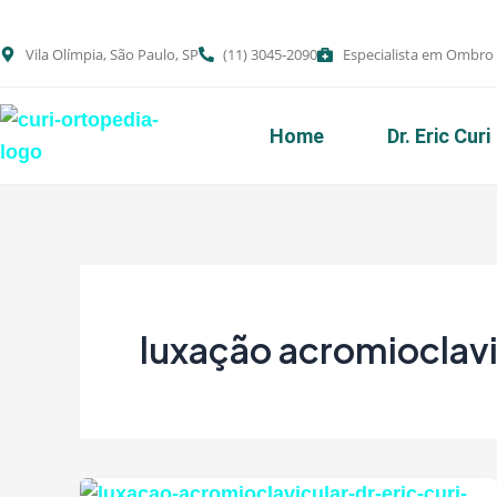
Ir
para
Vila Olímpia, São Paulo, SP
(11) 3045-2090
Especialista em Ombro
o
conteúdo
Home
Dr. Eric Curi
luxação acromioclavi