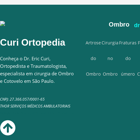
Ombro
Curi Ortopedia
Artrose
Cirurgia
Fraturas
Conheça o Dr. Eric Curi,
do
no
do
Ortopedista e Traumatologista,
especialista em cirurgia de Ombro
Ombro
Ombro
úmero
C
e Cotovelo em São Paulo.
CNPJ: 27.366.057/0001-65
THOR SERVIÇOS MÉDICOS AMBULATORIAIS
Rua Arruda Alvim, 297, apt 115 – Pinheiros inline.