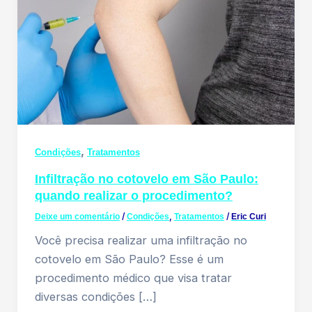
,
Condições
Tratamentos
Infiltração no cotovelo em São Paulo:
quando realizar o procedimento?
Deixe um comentário
/
Condições
,
Tratamentos
/
Eric Curi
Você precisa realizar uma infiltração no
cotovelo em São Paulo? Esse é um
procedimento médico que visa tratar
diversas condições […]