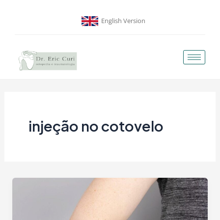
Ir
para
English Version
o
conteúdo
injeção no cotovelo